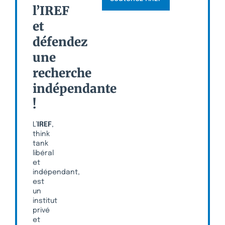
l’IREF
et
défendez
une
recherche
indépendante
!
L’
IREF
,
think
tank
libéral
et
indépendant,
est
un
institut
privé
et