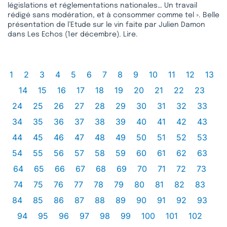
législations et réglementations nationales… Un travail
rédigé sans modération, et à consommer comme tel ». Belle
présentation de l’Etude sur le vin faite par Julien Damon
dans Les Echos (1er décembre). Lire.
1
2
3
4
5
6
7
8
9
10
11
12
13
14
15
16
17
18
19
20
21
22
23
24
25
26
27
28
29
30
31
32
33
34
35
36
37
38
39
40
41
42
43
44
45
46
47
48
49
50
51
52
53
54
55
56
57
58
59
60
61
62
63
64
65
66
67
68
69
70
71
72
73
74
75
76
77
78
79
80
81
82
83
84
85
86
87
88
89
90
91
92
93
94
95
96
97
98
99
100
101
102