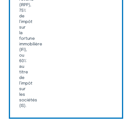
(IRPP),
75%
de
l’impôt
sur
la
fortune
immobilière
(IFI),
ou
60%
au
titre
de
l’impôt
sur
les
sociétés
(IS).