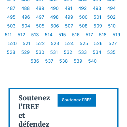
487
488
489
490
491
492
493
494
495
496
497
498
499
500
501
502
503
504
505
506
507
508
509
510
511
512
513
514
515
516
517
518
519
520
521
522
523
524
525
526
527
528
529
530
531
532
533
534
535
536
537
538
539
540
Soutenez
Soutenez l'IREF
l’IREF
et
défendez