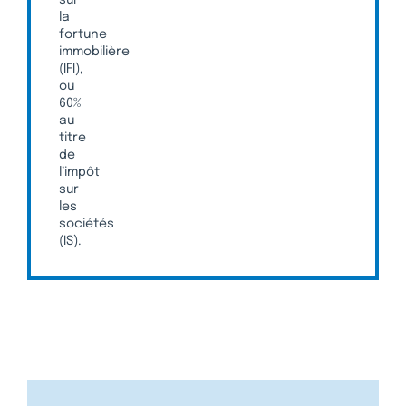
la
fortune
immobilière
(IFI),
ou
60%
au
titre
de
l’impôt
sur
les
sociétés
(IS).