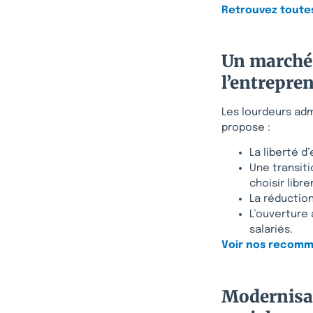
Retrouvez toutes 
Un marché 
l’entrepre
Les lourdeurs admi
propose :
La liberté d
Une transiti
choisir libr
La réduction
L’ouverture 
salariés.
Voir nos recomm
Modernisat