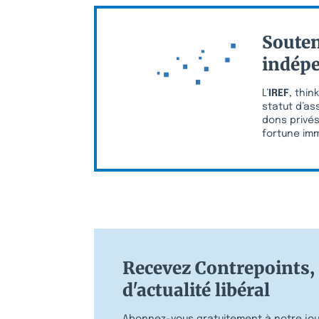
Souten
indépe
L’
IREF
, thin
statut d’as
dons privés 
fortune immo
Recevez Contrepoints, 
d'actualité libéral
Abonnez-vous gratuitement à notre jour