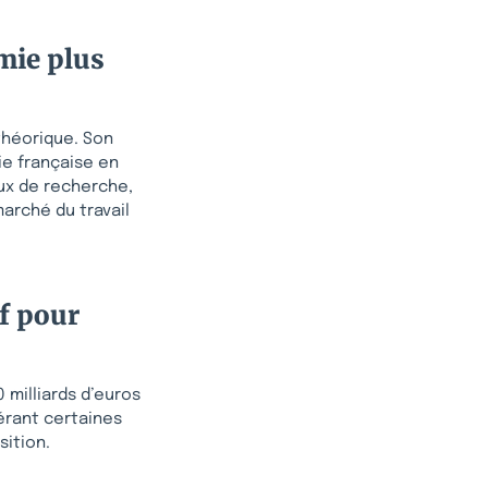
mie plus
 théorique. Son
ie française en
aux de recherche,
 marché du travail
f pour
 milliards d’euros
férant certaines
sition.