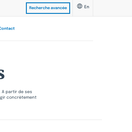
En
Recherche avancée
Contact
s
 A partir de ses
 agir concrètement