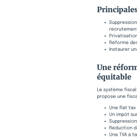
Principale
Suppression 
recrutement
Privatisatio
Réforme des 
Instaurer u
Une réform
équitable
Le système fiscal 
propose une fisca
Une flat tax
Un impôt sur
Suppression 
Réduction d
Une TVA à ta