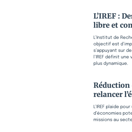
L’IREF : D
libre et co
L’Institut de Rec
objectif est d’im
s’appuyant sur de
l’IREF définit une
plus dynamique.
Réduction 
relancer l
L’IREF plaide pou
d’économies potent
missions au secte