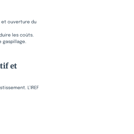
e et ouverture du
duire les coûts.
e gaspillage.
if et
estissement. L’IREF