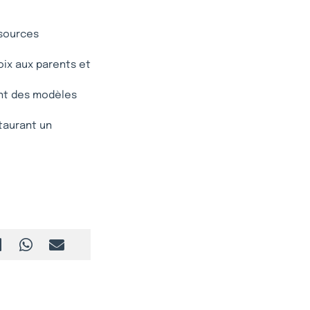
ssources
oix aux parents et
ant des modèles
staurant un