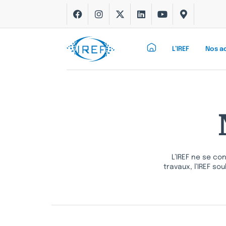
L’IREF
Nos a
L’IREF ne se co
travaux, l’IREF s