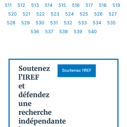
511
512
513
514
515
516
517
518
519
520
521
522
523
524
525
526
527
528
529
530
531
532
533
534
535
536
537
538
539
540
Soutenez
Soutenez l'IREF
l’IREF
et
défendez
une
recherche
indépendante