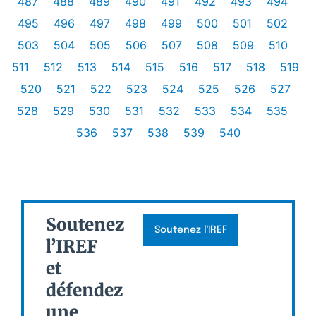
487
488
489
490
491
492
493
494
495
496
497
498
499
500
501
502
503
504
505
506
507
508
509
510
511
512
513
514
515
516
517
518
519
520
521
522
523
524
525
526
527
528
529
530
531
532
533
534
535
536
537
538
539
540
Soutenez
Soutenez l'IREF
l’IREF
et
défendez
une