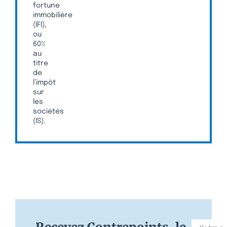
fortune
immobilière
(IFI),
ou
60%
au
titre
de
l’impôt
sur
les
sociétés
(IS).