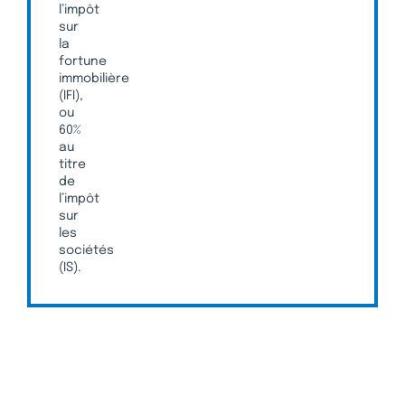
l’impôt
sur
la
fortune
immobilière
(IFI),
ou
60%
au
titre
de
l’impôt
sur
les
sociétés
(IS).