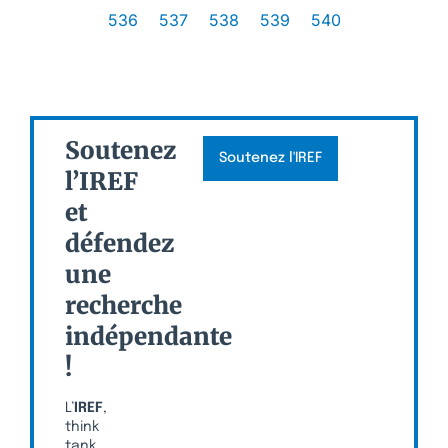
536
537
538
539
540
Soutenez
Soutenez l'IREF
l’IREF
et
défendez
une
recherche
indépendante
!
L’
IREF
,
think
tank