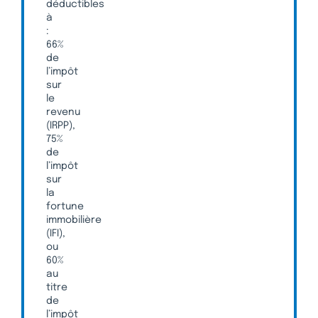
déductibles
à
:
66%
de
l’impôt
sur
le
revenu
(IRPP),
75%
de
l’impôt
sur
la
fortune
immobilière
(IFI),
ou
60%
au
titre
de
l’impôt