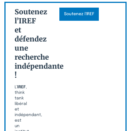
Soutenez
Soutenez l'IREF
l’IREF
et
défendez
une
recherche
indépendante
!
L’
IREF
,
think
tank
libéral
et
indépendant,
est
un