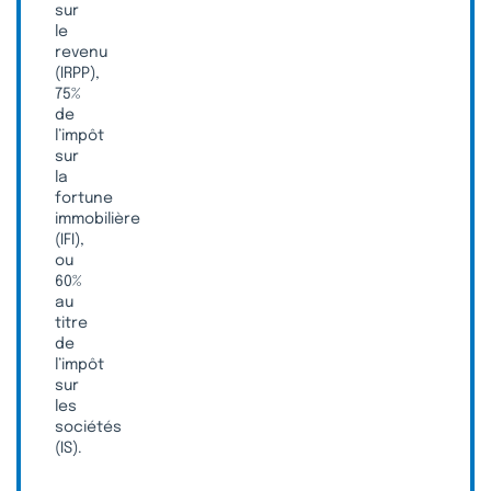
sur
le
revenu
(IRPP),
75%
de
l’impôt
sur
la
fortune
immobilière
(IFI),
ou
60%
au
titre
de
l’impôt
sur
les
sociétés
(IS).