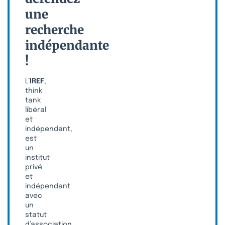
une
recherche
indépendante
!
L’
IREF
,
think
tank
libéral
et
indépendant,
est
un
institut
privé
et
indépendant
avec
un
statut
d’association